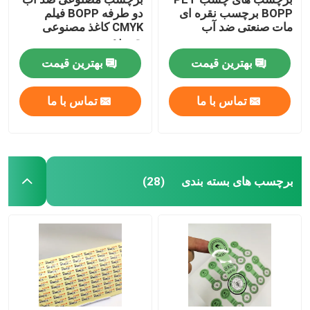
BOPP برچسب نقره ای
دو طرفه BOPP فیلم
مات صنعتی ضد آب
CMYK کاغذ مصنوعی
برچسب های ملزومات خانگی
چسبنده
بهترین قیمت
بهترین قیمت
برچسب های هشدار دهنده
تماس با ما
تماس با ما
برچسب های ضد تقلبی
چاپ لیبل داده های متغیر
برچسب های بسته بندی
(28)
استیکرهای اپوکسی سه بعدی
برچسب های سفارشی برش قالب
پچ های تعمیری بادی