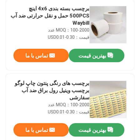
برچسب بسته بندی 4x6 اینچ
500PCS حمل و نقل حرارتی ضد آب
Waybill
MOQ：100-2000 عدد
قیمت：USD0.01-0.30
بهترین قیمت
تماس با ما
برچسب های رنگی پنتون چاپ لوگو
برچسب وینیل رول براق ضد آب
سفارشی
صفحه اصلی
MOQ：100-2000 عدد
قیمت：USD0.01-0.30
محصولات
بهترین قیمت
تماس با ما
برچسب بطری داروی قابل جابجایی چاپ لیبل دارویی وینیل ضد آب
درباره ما