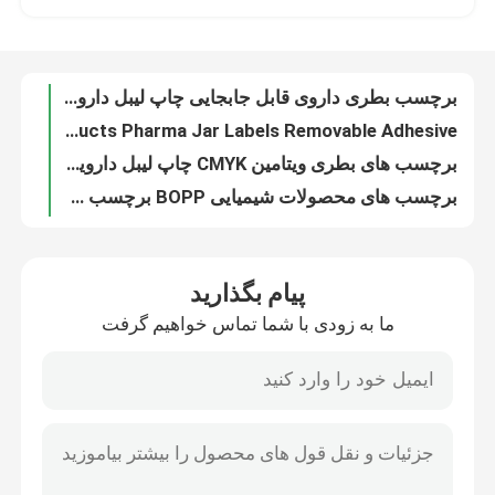
BOPP PET Label Pharmaceutical Products Pharma Jar Labels Removable Adhesive
برچسب های بطری ویتامین CMYK چاپ لیبل دارویی قابل جابجایی
تور کارخانه
برچسب های محصولات شیمیایی BOPP برچسب های ضدعفونی کننده دست مات پنتون PET
برچسب‌های مقاوم شیمیایی با چسبندگی بالا برچسب‌های وینیل ضد آب مات BOPP
برچسب های محصولات شیمیایی فیلم پی وی سی لمینیت براق برچسب بطری های حیوان خانگی
کنترل کیفیت
برچسب‌های ایمنی شیمیایی CMYK ویال لیزر هولوگرام برچسب‌های برچسب ضد آب
برچسب های قابل چاپ خانگی قابل جابجایی برچسب های بطری آب پلاستیکی BOPP ضد آب
با ما تماس بگیرید
برچسب های دایره ای CMYK ملزومات خانگی BOPP کاغذ بیضی شکل برچسب شوینده لباسشویی
برچسب‌های برچسب وینیل قابل جابجایی BOPP خانگی برچسب‌های لباس‌شویی خود چسبنده
اخبار
پیام بگذارید
برچسب هشدار ایمنی BOPP مستطیل شکل برچسب های بازتابی سفارشی چاپ افست
ما به زودی با شما تماس خواهیم گرفت
برچسب هشدار لمینت براق BOPP کاغذ برچسب ضد آب وینیل بیضی شکل
موارد
چسب مات برچسب ضد الکتریسیته ساکن CMYK احتیاط کاغذ استیکر صنعتی
برچسب هشدار فیلم BOPP برچسب‌های علامت خطر مستطیلی CMYK
برچسب های چسب دار
برچسب های دائمی ضد تقلبی برچسب های امنیتی پوسته تخم مرغ خود تخریبی
استیکر هولوگرام چاپی رول ضد تقلبی استیکر هولوگرام مستطیلی طلایی
برچسب های بسته بندی