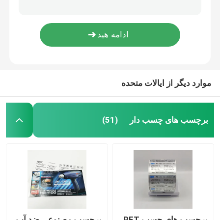
چاپ استیکر هولوگرام ورق طلا برچسب های مربع ضد تقلبی
برچسب‌های شماره سریال باطل آشکار انتقال استیکر ضد تقلبی
برچسب های خرده فروشی سفارشی
چاپ برچسب داده متغیر بیضی شکل مستطیل شکل برچسب Qr فیلم BOPP
چاپ برچسب داده متغیر فیلم BOPP برچسب QR کد چاپ دیجیتال
برچسب های چسب مواد غذایی
موارد دیگر از ایالات متحده
برچسب بطری نوشیدنی
برچسب های لوازم آرایشی ضد آب
برچسب های چسب دار
(51)
چاپ لیبل دارویی
برچسب های چسب شراب
برچسب محصولات شیمیایی
برچسب های چسب PET
برچسب مصنوعی ضد آب